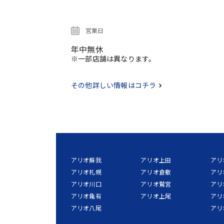
営業日
年中無休
※一部店舗は異なります。
その他詳しい情報はコチラ
アリオ蘇我
アリオ上田
アリ
アリオ札幌
アリオ倉敷
アリ
アリオ川口
アリオ鷲宮
アリ
アリオ亀有
アリオ上尾
アリ
アリオ八尾
アリ