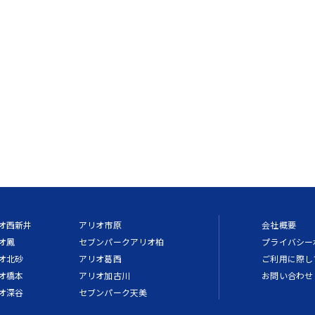
オ西新井
アリオ市原
会社概要
オ鳳
セブンパークアリオ柏
プライバシー
オ北砂
アリオ葛西
ご利用に際し
オ橋本
アリオ加古川
お問い合わせ
オ深谷
セブンパーク天美