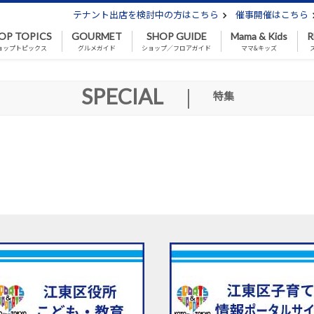
テナント出店を検討中の方はこちら
催事開催はこちら
OP TOPICS
GOURMET
SHOP GUIDE
Mama & Kids
R
ョップトピックス
グルメガイド
ショップ／フロアガイド
ママ&キッズ
SPECIAL
|
特集