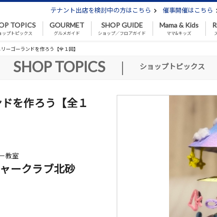
テナント出店を検討中の方はこちら
催事開催はこちら
OP TOPICS
GOURMET
SHOP GUIDE
Mama & Kids
R
ョップトピックス
グルメガイド
ショップ／フロアガイド
ママ&キッズ
メリーゴーランドを作ろう【全１回】
SHOP TOPICS
|
ショップトピックス
ンドを作ろう【全１
ー教室
ャークラブ北砂