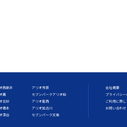
オ西新井
アリオ市原
会社概要
オ鳳
セブンパークアリオ柏
プライバシー
オ北砂
アリオ葛西
ご利用に際し
オ橋本
アリオ加古川
お問い合わせ
オ深谷
セブンパーク天美