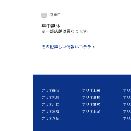
営業日
年中無休
※一部店舗は異なります。
その他詳しい情報はコチラ
アリオ蘇我
アリオ上田
アリ
アリオ札幌
アリオ倉敷
アリ
アリオ川口
アリオ鷲宮
アリ
アリオ亀有
アリオ上尾
アリ
アリオ八尾
アリ