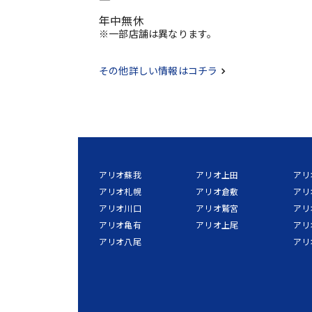
年中無休
※一部店舗は異なります。
その他詳しい情報はコチラ
アリオ蘇我
アリオ上田
アリ
アリオ札幌
アリオ倉敷
アリ
アリオ川口
アリオ鷲宮
アリ
アリオ亀有
アリオ上尾
アリ
アリオ八尾
アリ