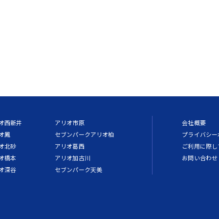
オ西新井
アリオ市原
会社概要
オ鳳
セブンパークアリオ柏
プライバシー
オ北砂
アリオ葛西
ご利用に際し
オ橋本
アリオ加古川
お問い合わせ
オ深谷
セブンパーク天美