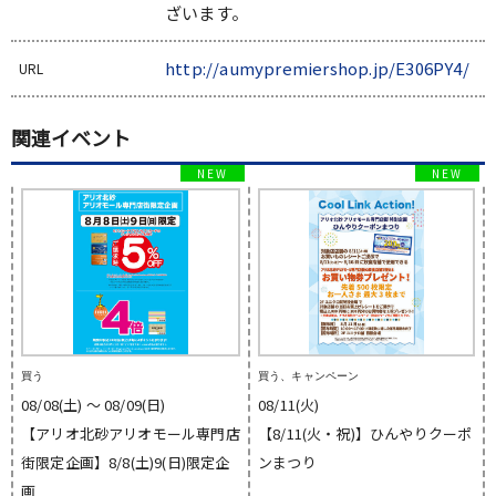
ざいます。
http://aumypremiershop.jp/E306PY4/
URL
関連イベント
買う
買う、キャンペーン
08/08(土) 〜 08/09(日)
08/11(火)
【アリオ北砂アリオモール専門店
【8/11(火・祝)】ひんやりクーポ
街限定企画】8/8(土)9(日)限定企
ンまつり
画