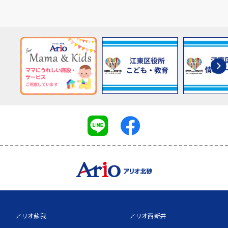
アリオ蘇我
アリオ西新井