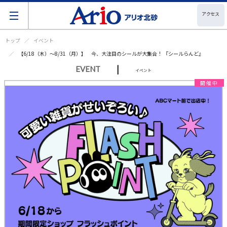
アクセス
トップ
イベント
【6/18（木）～8/31（月）】 今、大注目のシールが大集合！ 『シールらんど』
|
EVENT
イベント